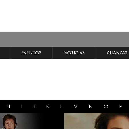
EVENTOS
NOTICIAS
ALIANZAS
H
I
J
K
L
M
N
O
P