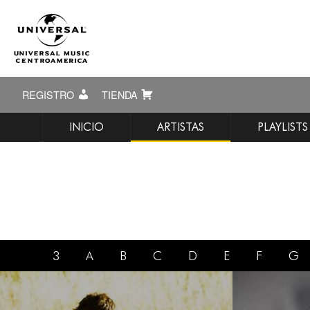
REGISTRO
TIENDA
INICIO
ARTISTAS
PLAYLISTS
3
A
B
C
D
E
F
G