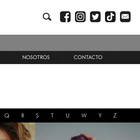
NOSOTROS
CONTACTO
Q
R
S
T
U
W
Y
Z