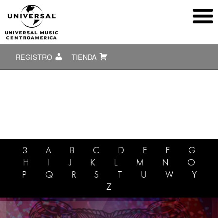
REGISTRO
TIENDA
3
A
B
C
D
E
F
G
H
I
J
K
L
M
N
O
P
Q
R
S
T
U
W
Y
Z