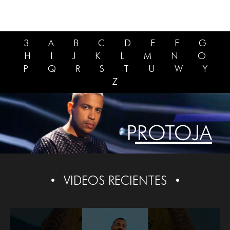
3
A
B
C
D
E
F
G
H
I
J
K
L
M
N
O
P
Q
R
S
T
U
W
Y
Z
PROTOJA
VIDEOS RECIENTES