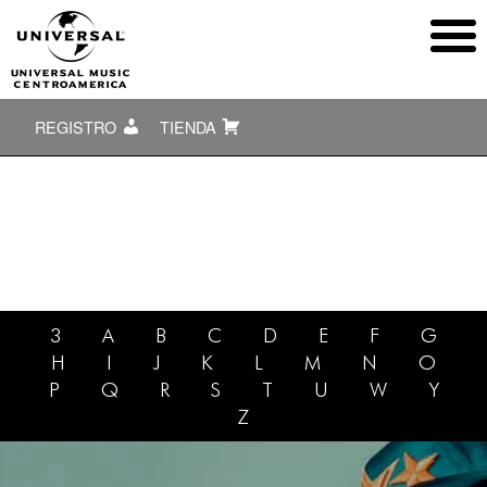
REGISTRO
TIENDA
3
A
B
C
D
E
F
G
H
I
J
K
L
M
N
O
P
Q
R
S
T
U
W
Y
Z