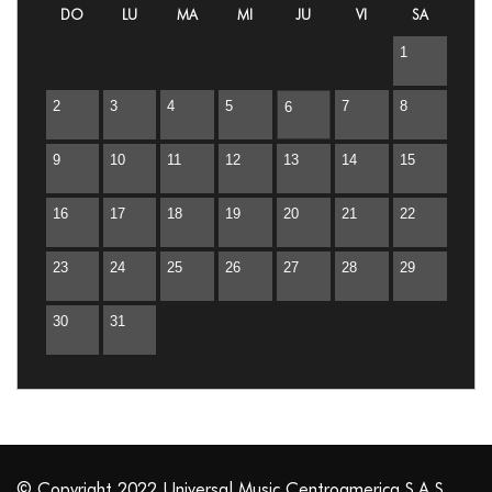
DO
LU
MA
MI
JU
VI
SA
Guatemala
1
Managua
2
3
4
5
7
8
6
Medellín
9
10
11
12
13
14
15
San José
San Salvador
16
17
18
19
20
21
22
Santo Domingo
23
24
25
26
27
28
29
30
31
© Copyright 2022 Universal Music Centroamerica S.A.S.