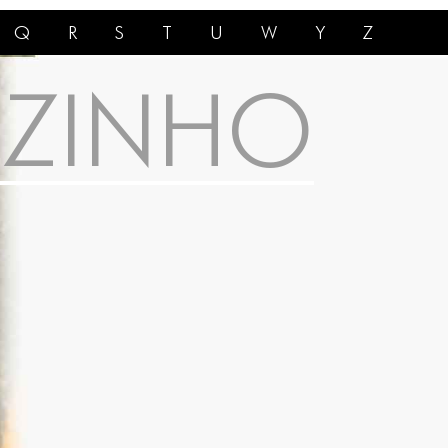
Q
R
S
T
U
W
Y
Z
ZINHO