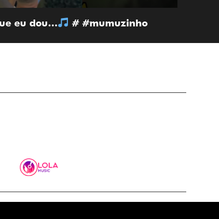
 que eu dou…
# #mumuzinho