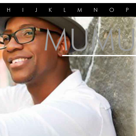
H
I
J
K
L
M
N
O
P
MUMU