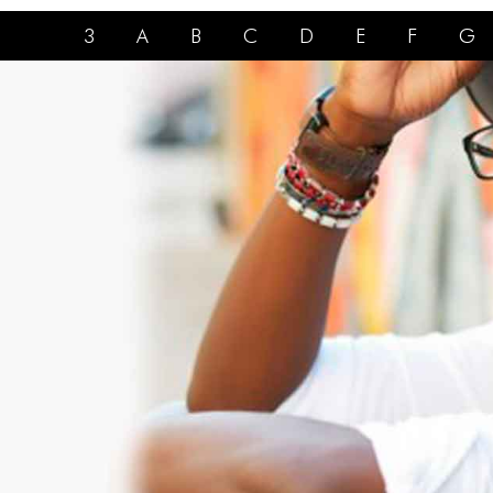
3
A
B
C
D
E
F
G