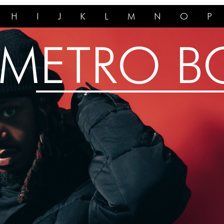
H
I
J
K
L
M
N
O
P
METRO B