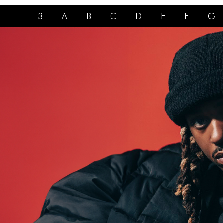
3
A
B
C
D
E
F
G