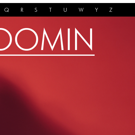
Q
R
S
T
U
W
Y
Z
OOMIN