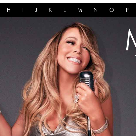
H
I
J
K
L
M
N
O
P