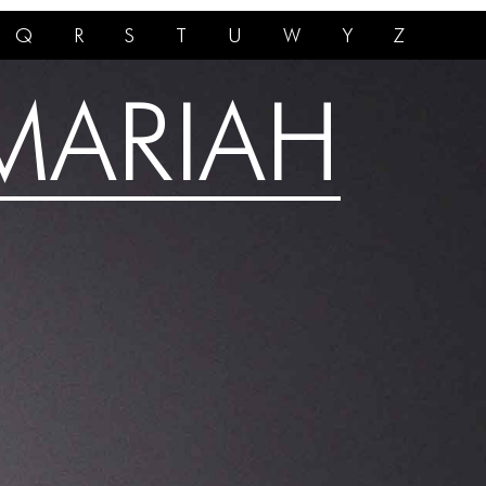
Q
R
S
T
U
W
Y
Z
MARIAH