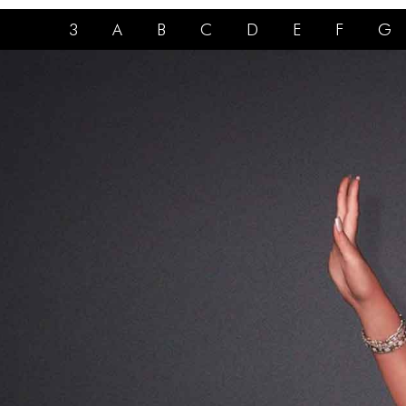
3
A
B
C
D
E
F
G