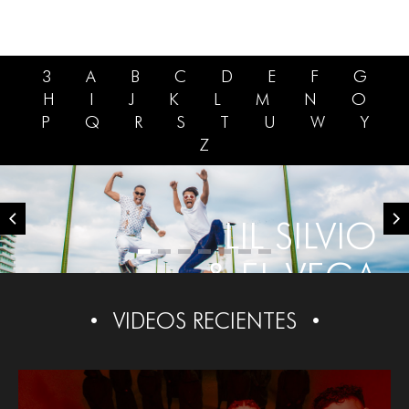
3
A
B
C
D
E
F
G
H
I
J
K
L
M
N
O
P
Q
R
S
T
U
W
Y
Z
LIL SILVIO
& EL VEGA
VIDEOS RECIENTES