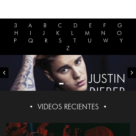
3
A
B
C
D
E
F
G
H
I
J
K
L
M
N
O
P
Q
R
S
T
U
W
Y
Z
JUSTIN
BIEBER
VIDEOS RECIENTES