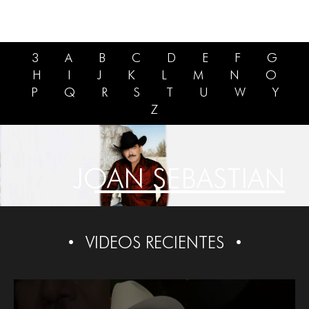
3
A
B
C
D
E
F
G
H
I
J
K
L
M
N
O
P
Q
R
S
T
U
W
Y
Z
JOAN SEBASTIAN
VIDEOS RECIENTES