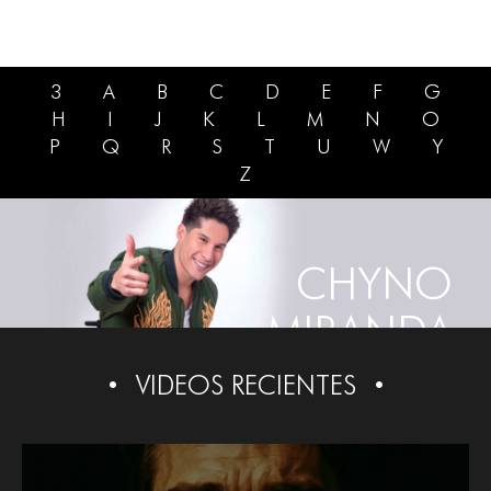
3
A
B
C
D
E
F
G
H
I
J
K
L
M
N
O
P
Q
R
S
T
U
W
Y
Z
CHYNO
MIRANDA
VIDEOS RECIENTES