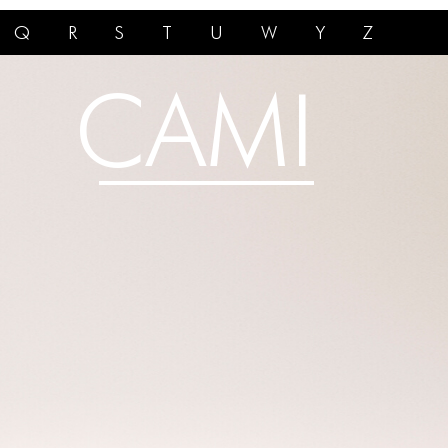
Q
R
S
T
U
W
Y
Z
CAMI