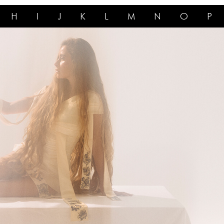
H
I
J
K
L
M
N
O
P