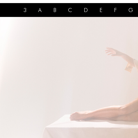
3
A
B
C
D
E
F
G