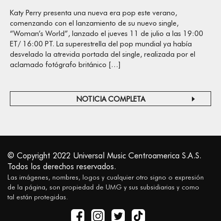
Katy Perry presenta una nueva era pop este verano,
comenzando con el lanzamiento de su nuevo single,
“Woman’s World”, lanzado el jueves 11 de julio a las 19:00
ET/ 16:00 PT. La superestrella del pop mundial ya había
desvelado la atrevida portada del single, realizada por el
aclamado fotógrafo británico […]
NOTICIA COMPLETA
© Copyright 2022 Universal Music Centroamerica S.A.S.
Todos los derechos reservados.
Las imágenes, nombres, logos y cualquier otro signo o expresión
de la página, son propiedad de UMG y sus subsidiarias y como
tal están protegidas.