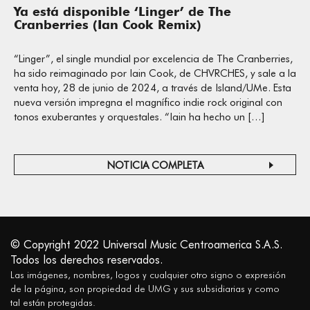
Ya está disponible ‘Linger’ de The
Cranberries (Ian Cook Remix)
“Linger”, el single mundial por excelencia de The Cranberries,
ha sido reimaginado por Iain Cook, de CHVRCHES, y sale a la
venta hoy, 28 de junio de 2024, a través de Island/UMe. Esta
nueva versión impregna el magnífico indie rock original con
tonos exuberantes y orquestales. “Iain ha hecho un […]
NOTICIA COMPLETA
© Copyright 2022 Universal Music Centroamerica S.A.S.
Todos los derechos reservados.
Las imágenes, nombres, logos y cualquier otro signo o expresión
de la página, son propiedad de UMG y sus subsidiarias y como
tal están protegidas.