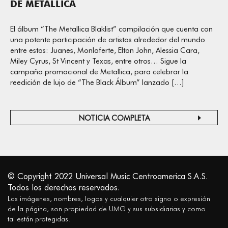
DE METALLICA
El álbum “The Metallica Blaklist” compilación que cuenta con
una potente participación de artistas alrededor del mundo
entre estos: Juanes, Monlaferte, Elton John, Alessia Cara,
Miley Cyrus, St Vincent y Texas, entre otros… Sigue la
campaña promocional de Metallica, para celebrar la
reedición de lujo de “The Black Álbum” lanzado […]
NOTICIA COMPLETA
© Copyright 2022 Universal Music Centroamerica S.A.S.
Todos los derechos reservados.
Las imágenes, nombres, logos y cualquier otro signo o expresión
de la página, son propiedad de UMG y sus subsidiarias y como
tal están protegidas.