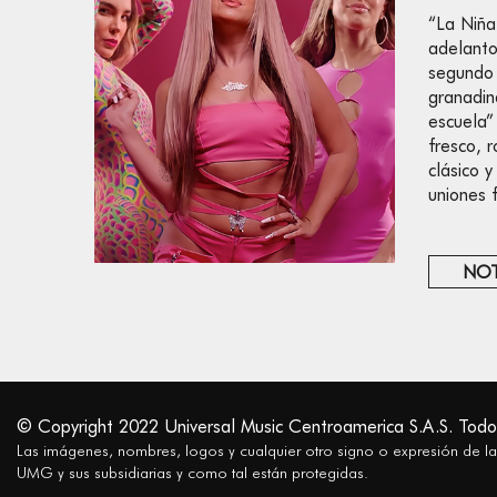
“La Niña
adelanto
segundo 
granadin
escuela”
fresco, 
clásico 
uniones 
NOT
© Copyright 2022 Universal Music Centroamerica S.A.S. Todo
Las imágenes, nombres, logos y cualquier otro signo o expresión de l
UMG y sus subsidiarias y como tal están protegidas.