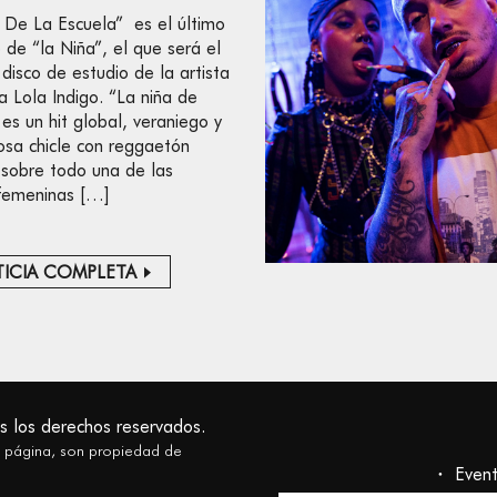
 De La Escuela” es el último
 de “la Niña”, el que será el
disco de estudio de la artista
a Lola Indigo. “La niña de
 es un hit global, veraniego y
rosa chicle con reggaetón
y sobre todo una de las
femeninas […]
ICIA COMPLETA
s los derechos reservados.
a página, son propiedad de
Even