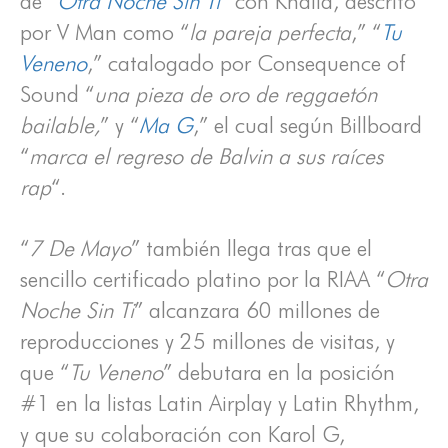
de “
Otra Noche Sin Ti
” con Khalid, descrito
por V Man como “
la pareja perfecta
,” “
Tu
Veneno
,” catalogado por Consequence of
Sound “
una pieza de oro de reggaetón
bailable,
” y “
Ma G
,” el cual según Billboard
“
marca el regreso de Balvin a sus raíces
rap
“.
“
7 De Mayo
” también llega tras que el
sencillo certificado platino por la RIAA “
Otra
Noche Sin Ti
” alcanzara 60 millones de
reproducciones y 25 millones de visitas, y
que “
Tu Veneno
” debutara en la posición
#1 en la listas Latin Airplay y Latin Rhythm,
y que su colaboración con Karol G,