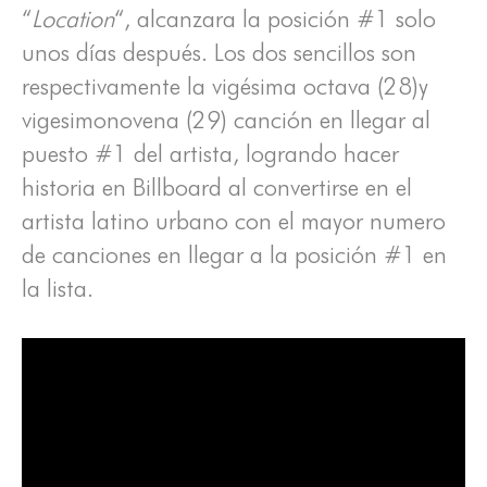
“
Location
“, alcanzara la posición #1 solo
unos días después. Los dos sencillos son
respectivamente la vigésima octava (28)y
vigesimonovena (29) canción en llegar al
puesto #1 del artista, logrando hacer
historia en Billboard al convertirse en el
artista latino urbano con el mayor numero
de canciones en llegar a la posición #1 en
la lista.