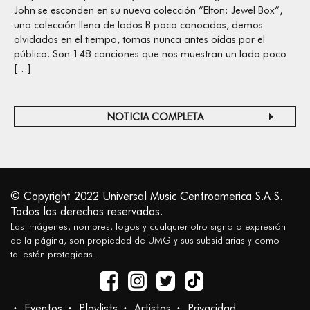
John se esconden en su nueva colección “Elton: Jewel Box“,
una colección llena de lados B poco conocidos, demos
olvidados en el tiempo, tomas nunca antes oídas por el
público. Son 148 canciones que nos muestran un lado poco
[…]
NOTICIA COMPLETA
© Copyright 2022 Universal Music Centroamerica S.A.S.
Todos los derechos reservados.
Las imágenes, nombres, logos y cualquier otro signo o expresión
de la página, son propiedad de UMG y sus subsidiarias y como
tal están protegidas.
Eventos
Playlists
Artistas
Privacidad