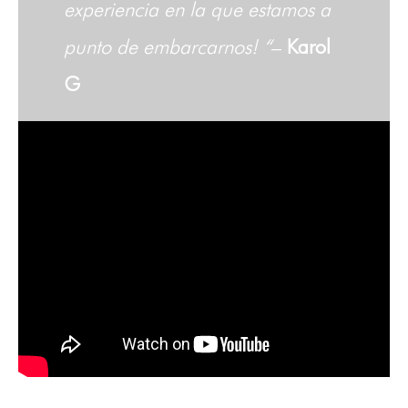
experiencia en la que estamos a
punto de embarcarnos! “
–
Karol
G