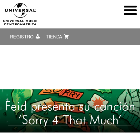
REGISTRO
TIENDA
Feid presenta su canción
‘Sorry 4 That Much’