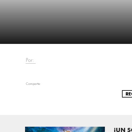
Por:
Comparte:
RE
¡UN 