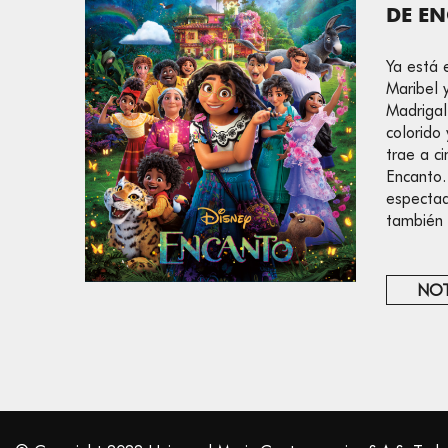
DE E
Ya está 
Maribel y
Madrigal
colorido
trae a c
Encanto. 
espectad
también 
NOT