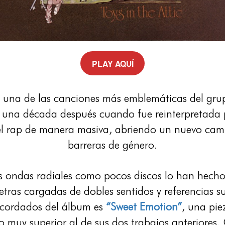
PLAY AQUÍ
, una de las canciones más emblemáticas del grupo
có una década después cuando fue reinterpretad
 el rap de manera masiva, abriendo un nuevo cam
barreras de género.
 ondas radiales como pocos discos lo han hecho,
letras cargadas de dobles sentidos y referencias s
recordados del álbum es
“Sweet Emotion”
, una pie
vo muy superior al de sus dos trabajos anteriores