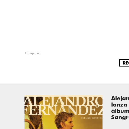
Comparte:
RE
Aleja
lanza 
álbum
Sangr