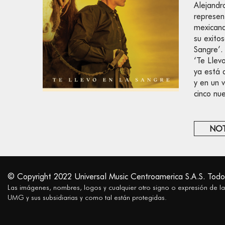
Alejandr
represen
mexicana
su exito
Sangre’.
‘Te Llev
ya está 
y en un v
cinco nu
NOT
© Copyright 2022 Universal Music Centroamerica S.A.S. Todo
Las imágenes, nombres, logos y cualquier otro signo o expresión de l
UMG y sus subsidiarias y como tal están protegidas.