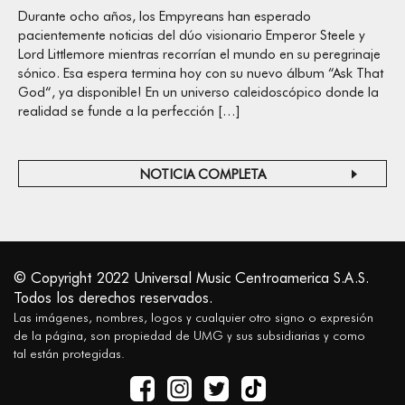
Durante ocho años, los Empyreans han esperado
pacientemente noticias del dúo visionario Emperor Steele y
Lord Littlemore mientras recorrían el mundo en su peregrinaje
sónico. Esa espera termina hoy con su nuevo álbum “Ask That
God“, ya disponible! En un universo caleidoscópico donde la
realidad se funde a la perfección […]
NOTICIA COMPLETA
© Copyright 2022 Universal Music Centroamerica S.A.S.
Todos los derechos reservados.
Las imágenes, nombres, logos y cualquier otro signo o expresión
de la página, son propiedad de UMG y sus subsidiarias y como
tal están protegidas.