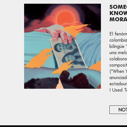
SOME
KNOW 
MORA
El fenóm
colombia
bilingüe
una mela
colabora
composit
(“When Y
anunciad
estadou
I Used T
NOT