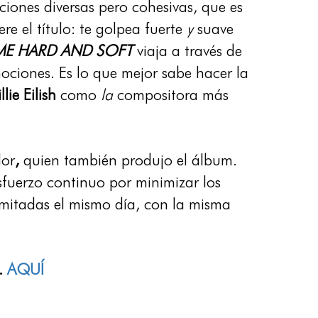
ciones diversas pero cohesivas, que es
re el título: te golpea fuerte
y
suave
ME HARD AND SOFT
viaja a través de
ociones. Es lo que mejor sabe hacer la
llie Eilish
como
la
compositora más
dor
,
quien también produjo el álbum.
esfuerzo continuo por minimizar los
limitadas el mismo día, con la misma
.
AQUÍ