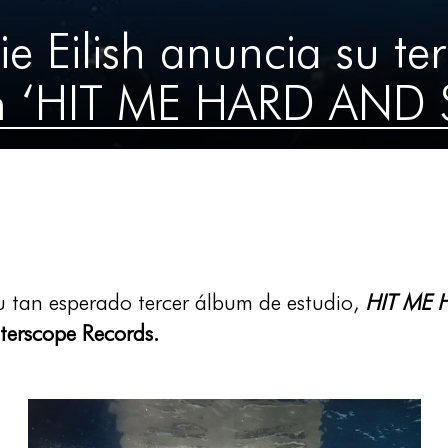
lie Eilish anuncia su te
m ‘HIT ME HARD AND 
su tan esperado tercer álbum de estudio,
HIT ME
erscope Records.