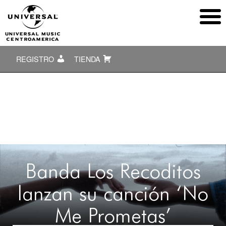
REGISTRO
TIENDA
Banda Los Recoditos
lanzan su canción ‘No
Me Prometas’