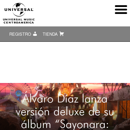
REGISTRO
TIENDA
Álvaro Díaz lanza
versión deluxe de su
álbum “Sayonara: