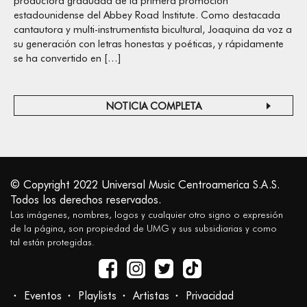
productora graduada de la primera promoción
estadounidense del Abbey Road Institute. Como destacada
cantautora y multi-instrumentista bicultural, Joaquina da voz a
su generación con letras honestas y poéticas, y rápidamente
se ha convertido en […]
NOTICIA COMPLETA
© Copyright 2022 Universal Music Centroamerica S.A.S.
Todos los derechos reservados.
Las imágenes, nombres, logos y cualquier otro signo o expresión
de la página, son propiedad de UMG y sus subsidiarias y como
tal están protegidas.
Eventos
Playlists
Artistas
Privacidad