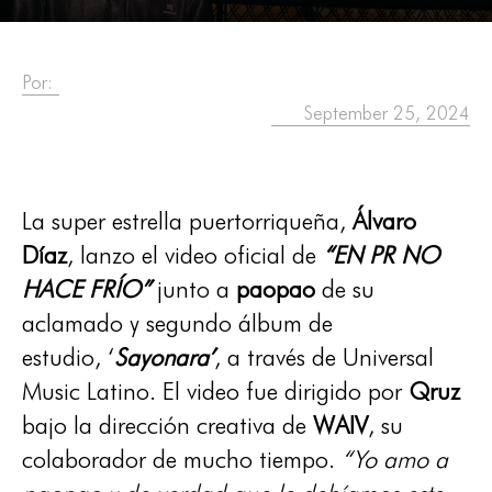
Por:
September 25, 2024
La super estrella puertorriqueña,
Álvaro
Díaz
, lanzo el video oficial de
“EN PR NO
HACE FRÍO”
junto a
paopao
de su
aclamado y segundo álbum de
estudio, ‘
Sayonara’
, a través de Universal
Music Latino. El video fue dirigido por
Qruz
bajo la dirección creativa de
WAIV
, su
colaborador de mucho tiempo.
“Yo amo a