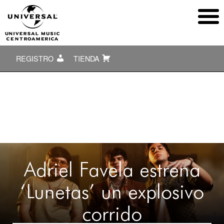
REGISTRO
TIENDA
Adriel Favela estrena
‘Lunetas’ un explosivo
corrido